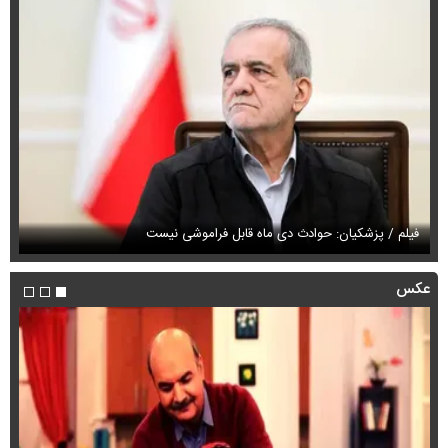
فیلم / پزشکیان: حوادث دی ماه قابل فراموشی نیست
فی
عکس