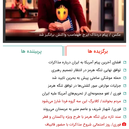
عکس / پیام دردناک ایرج طهماسب واکنش برانگیز شد
عک
برگزیده ها
پربیننده ها
افشای آخرین پیام آمریکا به ایران درباره مذاکرات
توافق نهایی تنگه هرمز در انتظار تصمیم رهبری
حمله موشکی ساعتی پیش به بحرین تایید شد
جزئیات عوارض عبور کشتی‌ها در توافق تنگه هرمز
فوری / لغو مجموعه‌ای از تحریم‌های آمریکا علیه ایران
مردم بخوانند/ کالابرگ این سه گروه فردا شارژ می‌شود
فوری/ شهباز شریف و عاصم منیر به عربستان می‌روند
سند تازه برای تنگه هرمز با طرح ویژه پاکستان و قطر
فوری/ روز احتمالی شروع مذاکرات با حضور قالیباف