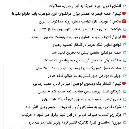
افشای آخرین پیام آمریکا به ایران درباره مذاکرات
فیلم / حمله قیصر به همسر بیژن مرتضوی: اون شوهرت باید جلوتو بگیره!
عکس / توییت تازه ترامپ درباره روند مذاکرات با ایران
بازگشت مجری خاطره ساز به قاب تلویزیون بعد از ۳۳ سال
فیلم / اعتراف شهرام همایون درباره سرنوشت جمهوری اسلامی
توافق نهایی تنگه هرمز در انتظار تصمیم رهبری
حمله موشکی ساعتی پیش به بحرین تایید شد
سنگ بزرگی که دنیل گرا مقابل پرسپولیس انداخت!
ساخت فصل دوم یک سریال محبوب ایرانی بعد از ۲۸ سال
جزئیات عوارض عبور کشتی‌ها در توافق تنگه هرمز
فیلم / انتشار یک ویدئوی توهین آمیز در کانال حمید رسایی
کاپیتان اسبق پرسپولیس صاحب تیم جدید شد + عکس
فوری / لغو مجموعه‌ای از تحریم‌های آمریکا علیه ایران
شوک قبض برق به مشترکان / راز قبض‌های نجومی برق فاش شد
برگزاری کنسرت علیرضا قربانی در این شهر برگزار می شود + جزئیات
فوری/ زمانبندی شارژ کالابرگ تغییر کرد/ واریز اعتبار در سه بازه