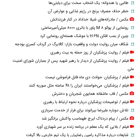
طالبی یا هندوانه؛ یک انتخاب سخت برای دیابتی‌ها
خطر حذف مصرف برنج در رژیم غذایی و عوارض آن
عکس / مادرانه‌های شیلا خداداد در کنار فرزندانش
رونمایی از پوکو M ۸ پاور با باتری ۸۰۰۰ میلی‌آمپرساعتی
چین از بمب افکن H-۶N با موشک هسته‌ای رونمایی کرد
شکاف میان روایت دولت و واقعیت بازار؛ کالابرگ در گرداب کسری بودجه
فیلم / روایت پزشکیان از روز حمله به بیت رهبری
فیلم / روایت پزشکیان از دیدار با رهبر شهید پس از بمباران شورای امنیت
ملی
فیلم / پزشکیان: حوادث دی ماه قابل فراموشی نیست
فیلم / پزشکیان: می‌خواستند ایران را ۴۸ ساعته مثل سوریه کنند
عکس / قاب عاشقانه همایون شجریان و دخترش
فیلم / توضیحات پزشکیان درباره نحوه ارتباط با رهبری
تلاش دوباره علیرضا بیرانوند برای فرار از خدمت سربازی
عکس / پیام دردناک ایرج طهماسب واکنش برانگیز شد
فیلم / بلایی که یک معلم در برنامه زنده بر سر شهبازی آورد
شایعات درباره مذاکره رامین رضاییان با یک تیم خارجی بالا گرفت